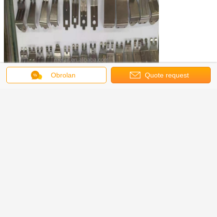
Obrolan
Quote request
suatu