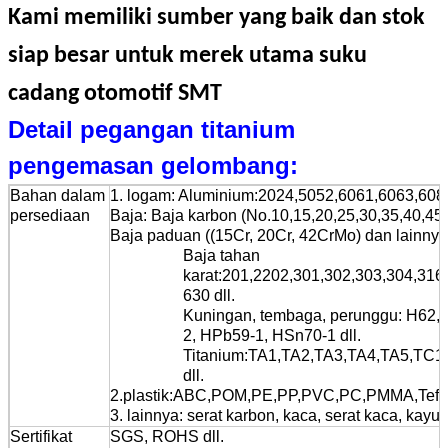
Kami memiliki sumber yang baik dan stok
siap besar untuk merek utama suku
cadang otomotif SMT
Detail pegangan titanium
pengemasan gelombang:
Bahan dalam
1. logam: Aluminium:2024,5052,6061,6063,6082,
persediaan
Baja: Baja karbon (No.10,15,20,25,30,35,40,45..
Baja paduan ((15Cr, 20Cr, 42CrMo) dan lainnya 
Baja tahan
karat:201,2202,301,302,303,304,316
630 dll.
Kuningan, tembaga, perunggu: H62, 
2, HPb59-1, HSn70-1 dll.
Titanium:TA1,TA2,TA3,TA4,TA5,TC
dll.
2.plastik:ABC,POM,PE,PP,PVC,PC,PMMA,Teflon
3. lainnya: serat karbon, kaca, serat kaca, kayu, 
Sertifikat
SGS, ROHS dll.