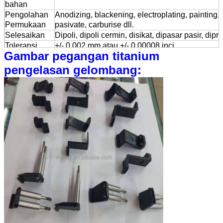
bahan
Pengolahan
Anodizing, blackening, electroplating, painting,
Permukaan
pasivate, carburise dll.
Selesaikan
Dipoli, dipoli cermin, disikat, dipasar pasir, dipr
Toleransi
+/- 0,002 mm atau +/- 0,00008 inci
Gambar pegangan titanium
Keropositas
Ra0.4 ((digiling atau diputar tanpa dipoles atau 
permukaan
pengelasan gelombang:
Warna
Anodized ((hitam, perak, biru, emas, merah, hi
dll.), lukisan ((semua warna)
Metode Logo
laser engraving, CNC engraving, screen-printi
Aplikasi
mobil,motor,sepeda,aviasi,elektronik,medis,pe
tangga,mesin dll.
Standar
100% berdasarkan gambar atau sampel produk
Penerimaan