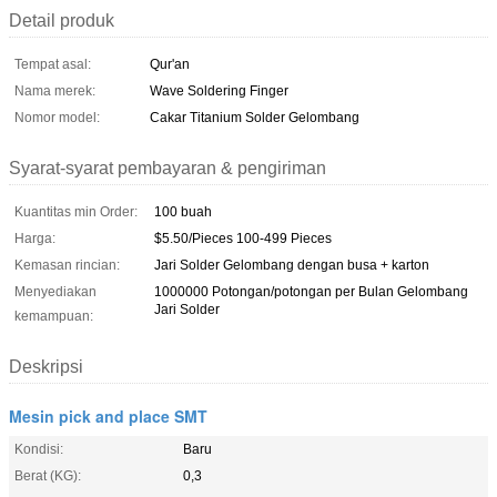
Detail produk
Tempat asal:
Qur'an
Nama merek:
Wave Soldering Finger
Nomor model:
Cakar Titanium Solder Gelombang
Syarat-syarat pembayaran & pengiriman
Kuantitas min Order:
100 buah
Harga:
$5.50/Pieces 100-499 Pieces
Kemasan rincian:
Jari Solder Gelombang dengan busa + karton
Menyediakan
1000000 Potongan/potongan per Bulan Gelombang
Jari Solder
kemampuan:
Deskripsi
Mesin pick and place SMT
Kondisi:
Baru
Berat (KG):
0,3