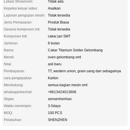
Lokasi Showroom:
Tidak ada
Inspeksi keluar video:
Asalkan
Laporan pengujian mesin:
Tidak tersedia
Jenis Pemasaran:
Produk Biasa
Garansi komponen inti:
Tidak tersedia
Komponen Inti:
cakar jari SMT
Jaminan:
6 bulan
Nama:
Cakar Titanium Solder Gelombang
Merek:
oven gelombang smt
Nilai:
asli baru
Pembayaran:
TT, western union, gram uang dan sebagainya
cara pengepakan:
Karton
Mendukung:
semua bagian mesin smt
whatsapp/wechat:
+8613424013606
Skype:
sensenhenhao
Waktu memimpin:
3-5days
MOQ:
100 PCS
Pelabuhan:
SHENZHEN