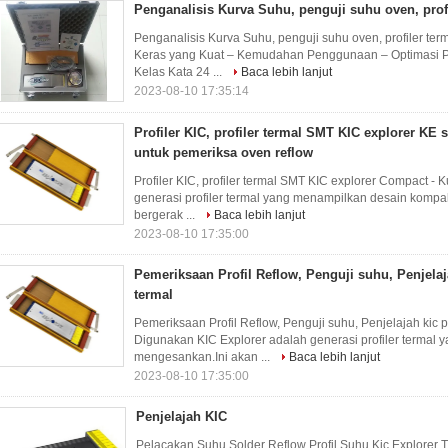
Penganalisis Kurva Suhu, penguji suhu oven, profi
Penganalisis Kurva Suhu, penguji suhu oven, profiler ter
Keras yang Kuat – Kemudahan Penggunaan – Optimasi 
Kelas Kata 24 ...
Baca lebih lanjut
2023-08-10 17:35:14
Profiler KIC, profiler termal SMT KIC explorer KE s
untuk pemeriksa oven reflow
Profiler KIC, profiler termal SMT KIC explorer Compact -
generasi profiler termal yang menampilkan desain kom
bergerak ...
Baca lebih lanjut
2023-08-10 17:35:00
Pemeriksaan Profil Reflow, Penguji suhu, Penjelaja
termal
Pemeriksaan Profil Reflow, Penguji suhu, Penjelajah kic p
Digunakan KIC Explorer adalah generasi profiler terma
mengesankan.Ini akan ...
Baca lebih lanjut
2023-08-10 17:35:00
Penjelajah KIC
Pelacakan Suhu Solder Reflow Profil Suhu Kic Explorer T