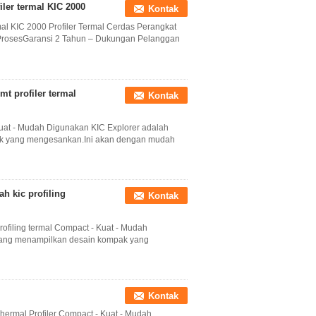
ler termal KIC 2000
Kontak
mal KIC 2000 Profiler Termal Cerdas Perangkat
ProsesGaransi 2 Tahun – Dukungan Pelanggan
mt profiler termal
Kontak
 Kuat - Mudah Digunakan KIC Explorer adalah
pak yang mengesankan.Ini akan dengan mudah
h kic profiling
Kontak
rofiling termal Compact - Kuat - Mudah
l yang menampilkan desain kompak yang
Kontak
hermal Profiler Compact - Kuat - Mudah