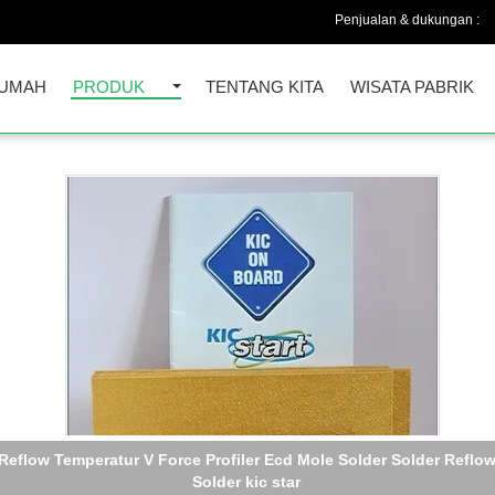
Penjualan & dukungan :
UMAH
PRODUK
TENTANG KITA
WISATA PABRIK
SMT Thermal profiler bintang KIC