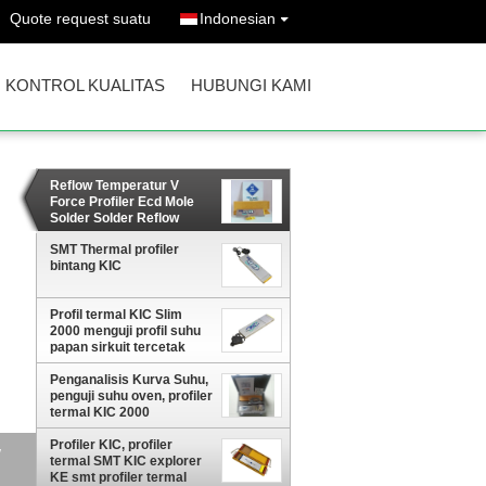
Quote request suatu
Indonesian
KONTROL KUALITAS
HUBUNGI KAMI
Reflow Temperatur V
Force Profiler Ecd Mole
Solder Solder Reflow
Solder kic star
SMT Thermal profiler
bintang KIC
Profil termal KIC Slim
2000 menguji profil suhu
papan sirkuit tercetak
Penganalisis Kurva Suhu,
penguji suhu oven, profiler
termal KIC 2000
Profiler KIC, profiler
termal SMT KIC explorer
KE smt profiler termal