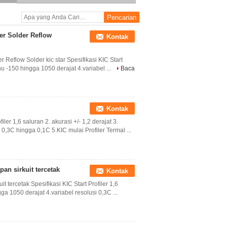
untuk pemeriksa oven
reflow
er Solder Reflow
Kontak
 Reflow Solder kic star Spesifikasi KIC Start
uhu -150 hingga 1050 derajat 4.variabel ...
Baca
Kontak
ler 1,6 saluran 2. akurasi +/- 1,2 derajat 3.
0,3C hingga 0,1C 5.KIC mulai Profiler Termal ...
pan sirkuit tercetak
Kontak
t tercetak Spesifikasi KIC Start Profiler 1,6
gga 1050 derajat 4.variabel resolusi 0,3C ...