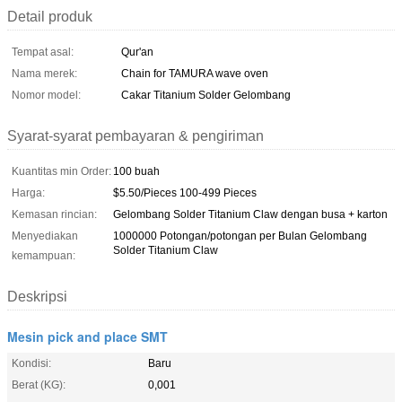
Detail produk
Tempat asal:
Qur'an
Nama merek:
Chain for TAMURA wave oven
Nomor model:
Cakar Titanium Solder Gelombang
Syarat-syarat pembayaran & pengiriman
Kuantitas min Order:
100 buah
Harga:
$5.50/Pieces 100-499 Pieces
Kemasan rincian:
Gelombang Solder Titanium Claw dengan busa + karton
Menyediakan
1000000 Potongan/potongan per Bulan Gelombang
Solder Titanium Claw
kemampuan:
Deskripsi
Mesin pick and place SMT
Kondisi:
Baru
Berat (KG):
0,001