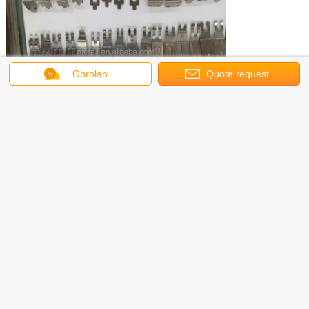
Obrolan
Quote request
suatu