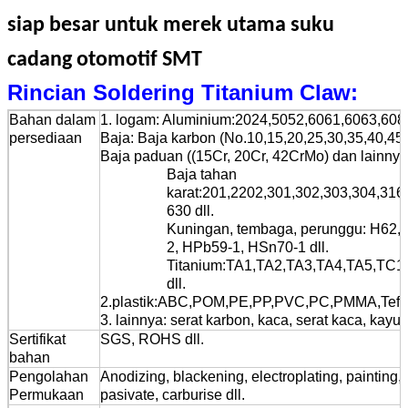
siap besar untuk merek utama suku
cadang otomotif SMT
Rincian Soldering Titanium Claw:
Bahan dalam
1. logam: Aluminium:2024,5052,6061,6063,6082,
persediaan
Baja: Baja karbon (No.10,15,20,25,30,35,40,45..
Baja paduan ((15Cr, 20Cr, 42CrMo) dan lainnya 
Baja tahan
karat:201,2202,301,302,303,304,316
630 dll.
Kuningan, tembaga, perunggu: H62, 
2, HPb59-1, HSn70-1 dll.
Titanium:TA1,TA2,TA3,TA4,TA5,TC
dll.
2.plastik:ABC,POM,PE,PP,PVC,PC,PMMA,Teflon
3. lainnya: serat karbon, kaca, serat kaca, kayu, 
Sertifikat
SGS, ROHS dll.
bahan
Pengolahan
Anodizing, blackening, electroplating, painting,
Permukaan
pasivate, carburise dll.