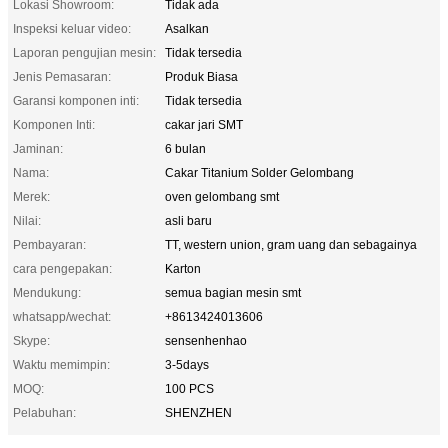
Lokasi Showroom:
Tidak ada
Inspeksi keluar video:
Asalkan
Laporan pengujian mesin:
Tidak tersedia
Jenis Pemasaran:
Produk Biasa
Garansi komponen inti:
Tidak tersedia
Komponen Inti:
cakar jari SMT
Jaminan:
6 bulan
Nama:
Cakar Titanium Solder Gelombang
Merek:
oven gelombang smt
Nilai:
asli baru
Pembayaran:
TT, western union, gram uang dan sebagainya
cara pengepakan:
Karton
Mendukung:
semua bagian mesin smt
whatsapp/wechat:
+8613424013606
Skype:
sensenhenhao
Waktu memimpin:
3-5days
MOQ:
100 PCS
Pelabuhan:
SHENZHEN