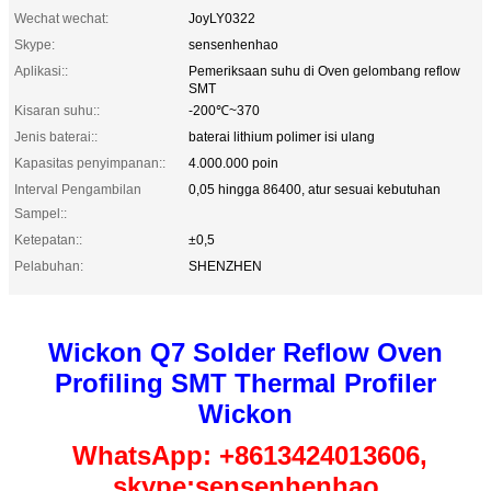
Wechat wechat:
JoyLY0322
Skype:
sensenhenhao
Aplikasi::
Pemeriksaan suhu di Oven gelombang reflow
SMT
Kisaran suhu::
-200℃~370
Jenis baterai::
baterai lithium polimer isi ulang
Kapasitas penyimpanan::
4.000.000 poin
Interval Pengambilan
0,05 hingga 86400, atur sesuai kebutuhan
Sampel::
Ketepatan::
±0,5
Pelabuhan:
SHENZHEN
Wickon Q7 Solder Reflow Oven
Profiling SMT Thermal Profiler
Wickon
WhatsApp: +8613424013606,
skype:sensenhenhao