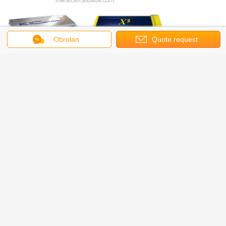
Obrolan
Quote request
suatu