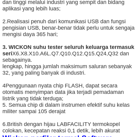
dan tinggi melalui industri yang sempit dan bidang
aplikasi yang lebih luas;
2.Realisasi penuh dari komunikasi USB dan fungsi
pengisian USB, benar-benar tidak perlu untuk sengaja
mengisi daya 365 hari;
3. WICKON suhu tester seluruh keluarga termasuk
seri
X6.X8.X10.A6L.Q7.Q10.Q12.Q15.Q24,Q32 dan
sebagainya.
lengkap, hingga jumlah maksimum saluran sebanyak
32, yang paling banyak di industri.
4Penggunaan nyata chip FLASH, dapat secara
otomatis menyimpan data jika terjadi pemadaman
listrik yang tidak terduga;
5. Semua chip di dalam instrumen efektif suhu kelas
militer sampai 105 derajat
6.British dengan hijau LABFACILITY termokopel
colokan, kecepatan reaksi 0,1 detik, lebih akurat