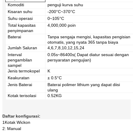
Komoditi
penguji kurva suhu
Kisaran suhu
-200
°C
~
370
°C
Suhu operasi
0
~
105
°C
Total kapasitas
4,000,000 poin
penyimpanan
Baterai
Tanpa sengaja mengisi, kapasitas pengisian
otomatis, yang nyata 365 tanpa biaya
Jumlah Saluran
4
,
6
,
7
,
8
,
10
,
12
,
15
,
24
Interval
0.05s
~
86400s
(
Dapat diatur sesuai dengan
pengambilan
persyaratan pengujian
)
sampel
Jenis termokopel
K
Keakuratan
± 0.5
°C
Jenis Baterai
Baterai polimer lithium yang dapat diisi
ulang
Kotak terisolasi
0.52KG
Berat (kg)
Ukuran kotak
145mm*90mm*36mm
terisolasi
Daftar konfigurasi:
(mm)
:
L*W*H
1Kotak Wickon
2: Manual