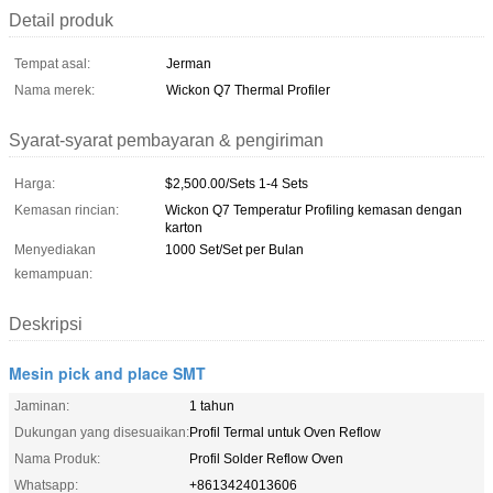
Detail produk
Tempat asal:
Jerman
Nama merek:
Wickon Q7 Thermal Profiler
Syarat-syarat pembayaran & pengiriman
Harga:
$2,500.00/Sets 1-4 Sets
Kemasan rincian:
Wickon Q7 Temperatur Profiling kemasan dengan
karton
Menyediakan
1000 Set/Set per Bulan
kemampuan:
Deskripsi
Mesin pick and place SMT
Jaminan:
1 tahun
Dukungan yang disesuaikan:
Profil Termal untuk Oven Reflow
Nama Produk:
Profil Solder Reflow Oven
Whatsapp:
+8613424013606