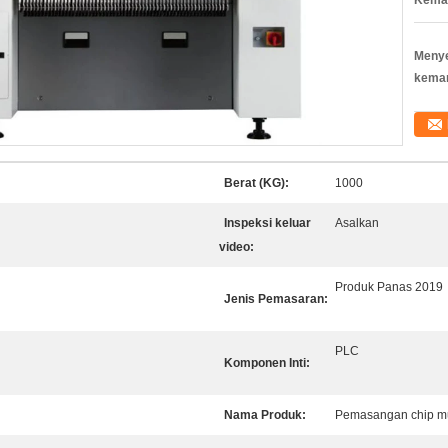
Kemas
Meny
kema
Berat (KG):
1000
Inspeksi keluar
Asalkan
video:
Produk Panas 2019
Jenis Pemasaran:
PLC
Komponen Inti:
Nama Produk:
Pemasangan chip mul