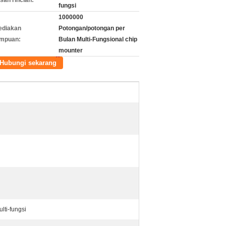
an rincian:
fungsi
1000000
ediakan
Potongan/potongan per
mpuan:
Bulan Multi-Fungsional chip
mounter
Hubungi sekarang
ti-fungsi