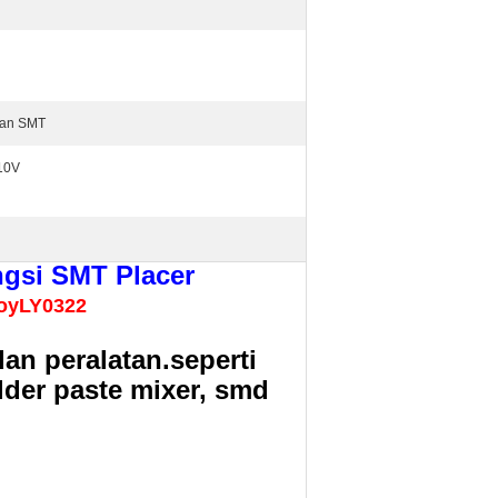
itan SMT
10V
gsi SMT Placer
oyLY0322
n peralatan.seperti
older paste mixer, smd