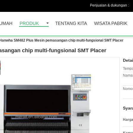
Penjualan & dukungan :
UMAH
PRODUK
TENTANG KITA
WISATA PABRIK
Hanwha SM482 Plus Mesin pemasangan chip multi-fungsional SMT Placer
angan chip multi-fungsional SMT Placer
Deta
Tempa
Nama 
Nomor
Syar
Harga