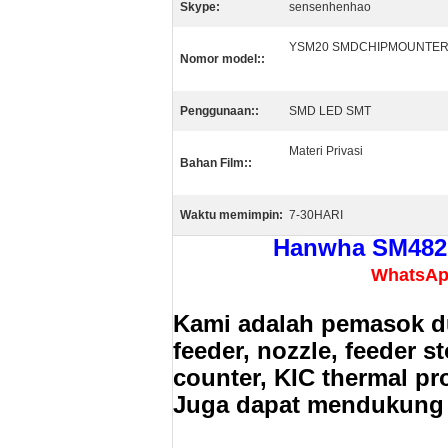
Skype:
sensenhenhao
YSM20 SMDCHIPMOUNTE
Nomor model::
Penggunaan::
SMD LED SMT
Materi Privasi
Bahan Film::
Waktu memimpin:
7-30HARI
Hanwha SM482 
WhatsAp
Kami adalah pemasok du
feeder, nozzle, feeder s
counter, KIC thermal pr
Juga dapat mendukung b