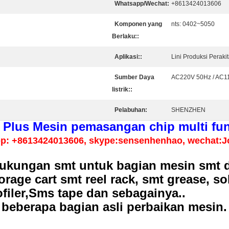
Whatsapp/Wechat:
+8613424013606
R
Komponen yang
nts: 0402~5050
Berlaku::
Aplikasi::
Lini Produksi Perak
Sumber Daya
AC220V 50Hz / AC1
listrik::
Pelabuhan:
SHENZHEN
Plus Mesin pemasangan chip multi fun
p: +8613424013606, skype:sensenhenhao, wechat:J
kungan smt untuk bagian mesin smt da
torage cart smt reel rack, smt grease, s
ofiler,Sms tape dan sebagainya..
eberapa bagian asli perbaikan mesin.