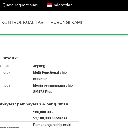
Quote request suatu
Indonesian
KONTROL KUALITAS
HUBUNGI KAMI
il produk:
t asal:
Jepang
merek:
Multi-Functional chip
mounter
 model:
Mesin pemasangan chip
SM472 Plus
at-syarat pembayaran & pengiriman:
$60,000.00 -
:
$1,100,000.00/Pieces
Pemasangan chip multi-