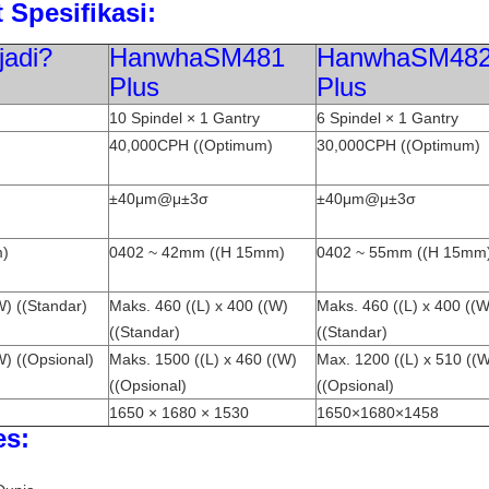
 Spesifikasi:
jadi?
Hanwha
SM481
Hanwha
SM48
Plus
Plus
10 Spindel × 1 Gantry
6 Spindel × 1 Gantry
40,000CPH ((Optimum)
30,000CPH ((Optimum)
±40μm@μ±3σ
±40μm@μ±3σ
m)
0402 ~ 42mm ((H 15mm)
0402 ~ 55mm ((H 15mm
W) ((Standar)
Maks. 460 ((L) x 400 ((W)
Maks. 460 ((L) x 400 ((W
((Standar)
((Standar)
W) ((Opsional)
Maks. 1500 ((L) x 460 ((W)
Max. 1200 ((L) x 510 ((
((Opsional)
((Opsional)
1650 × 1680 × 1530
1650×1680×1458
es: