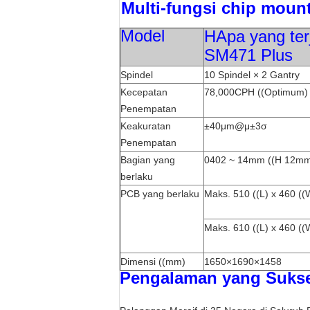
Multi-fungsi chip mount
Model
H
Apa yang ter
SM471 Plus
Spindel
10 Spindel × 2 Gantry
Kecepatan
78,000CPH ((Optimum)
Penempatan
Keakuratan
±40μm@μ±3σ
Penempatan
Bagian yang
0402 ~ 14mm ((H 12m
berlaku
PCB yang berlaku
Maks. 510 ((L) x 460 ((
Maks. 610 ((L) x 460 ((
Dimensi ((mm)
1650×1690×1458
Pengalaman yang Suks