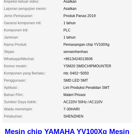
Inspeksi keluar video:
Asalkan
Laporan pengujian mesin:
Asalkan
Jenis Pemasaran:
Produk Panas 2019
Garansi komponen inti:
1 tahun
Komponen Inti:
PLC
Jaminan:
1 tahun
Nama Produk:
Pemasangan chip YV100Xg
Skype:
sensenhenhao
Whatsapp/Wechat:
+8613424013606
Nomor model::
YSM20 SMDCHIPMOUNTER
Komponen yang Berlaku::
nts: 0402~5050
Penggunaan::
SMD LED SMT
Aplikasi::
Lini Produksi Perakitan SMT
Bahan Film::
Materi Privasi
Sumber Daya listrik::
AC220V 50Hz / AC110V
Waktu memimpin:
7-30HARI
Pelabuhan:
SHENZHEN
Mesin chip YAMAHA YV100Xg Mesin