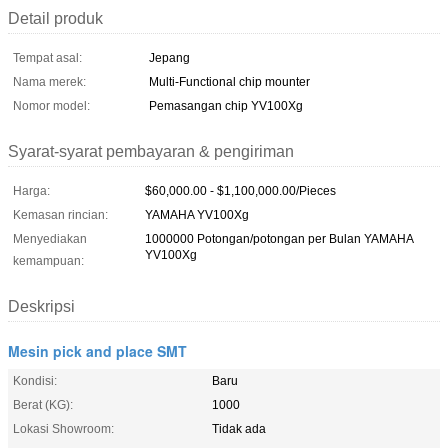
Detail produk
Tempat asal:
Jepang
Nama merek:
Multi-Functional chip mounter
Nomor model:
Pemasangan chip YV100Xg
Syarat-syarat pembayaran & pengiriman
Harga:
$60,000.00 - $1,100,000.00/Pieces
Kemasan rincian:
YAMAHA YV100Xg
Menyediakan
1000000 Potongan/potongan per Bulan YAMAHA
YV100Xg
kemampuan:
Deskripsi
Mesin pick and place SMT
Kondisi:
Baru
Berat (KG):
1000
Lokasi Showroom:
Tidak ada