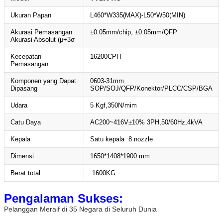
Ukuran Papan
L460*W335(MAX)-L50*W50(MIN)
Akurasi Pemasangan
±0.05mm/chip, ±0.05mm/QFP
Akurasi Absolut (μ+3σ
Kecepatan
16200CPH
Pemasangan
Komponen yang Dapat
0603-31mm
Dipasang
SOP/SOJ/QFP/Konektor/PLCC/CSP/BGA
Udara
5 Kgf,350N/mim
Catu Daya
AC200~416V±10% 3PH,50/60Hz,4kVA
Kepala
Satu kepala 8 nozzle
Dimensi
1650*1408*1900 mm
Berat total
1600KG
Pengalaman Sukses:
Pelanggan Meraif di 35 Negara di Seluruh Dunia