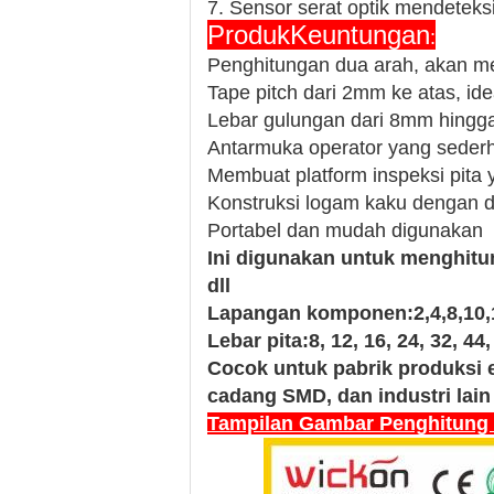
7. Sensor serat optik mendeteks
Produk
Keuntungan
:
Penghitungan dua arah, akan men
Tape pitch dari 2mm ke atas, ide
Lebar gulungan dari 8mm hing
Antarmuka operator yang seder
Membuat platform inspeksi pita 
Konstruksi logam kaku dengan d
Portabel dan mudah digunakan
Ini digunakan untuk menghitun
dll
Lapangan komponen:
2,4,8,10
Lebar pita:
8, 12, 16, 24, 32, 4
Cocok untuk pabrik produksi 
cadang SMD, dan industri lain
Tampilan Gambar Penghitun