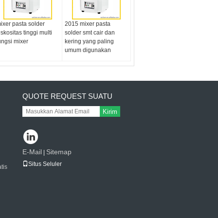
ixer pasta solder
2015 mixer pasta
iskositas tinggi multi
solder smt cair dan
ungsi mixer
kering yang paling
umum digunakan
QUOTE REQUEST SUATU
Kirim
E-Mail
Sitemap
|
Situs Seluler
tis