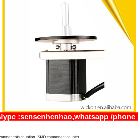
,slype :sensenhenhao,whatsapp /phone 
,
 components counting
SMD component counter