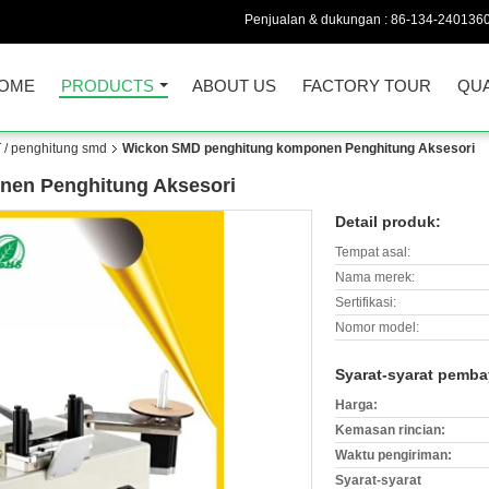
Penjualan & dukungan :
86-134-240136
OME
PRODUCTS
ABOUT US
FACTORY TOUR
QUA
 / penghitung smd
Wickon SMD penghitung komponen Penghitung Aksesori
en Penghitung Aksesori
Detail produk:
Tempat asal:
Nama merek:
Sertifikasi:
Nomor model:
Syarat-syarat pemba
Harga:
Kemasan rincian:
Waktu pengiriman:
Syarat-syarat