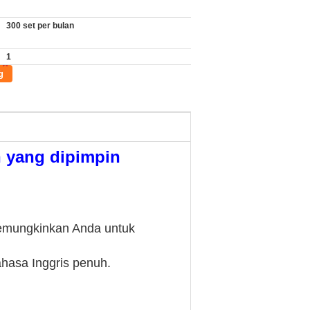
300 set per bulan
1
g
 yang dipimpin
memungkinkan Anda untuk
hasa Inggris penuh.