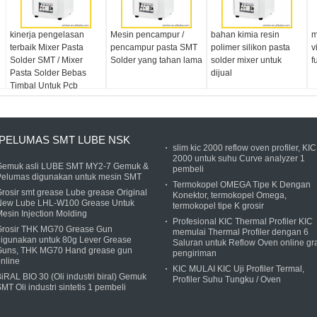
kinerja pengelasan
Mesin pencampur /
bahan kimia resin
m
terbaik Mixer Pasta
pencampur pasta SMT
polimer silikon pasta
v
Solder SMT / Mixer
Solder yang tahan lama
solder mixer untuk
f
Pasta Solder Bebas
dijual
Timbal Untuk Pcb
PELUMAS SMT LUBE NSK
slim kic 2000 reflow oven profiler, KIC
2000 untuk suhu Curve analyzer 1
Gemuk asli LUBE SMT MY2-7 Gemuk &
pembeli
Pelumas digunakan untuk mesin SMT
Termokopel OMEGA Tipe K Dengan
rosir smt grease Lube grease Original
Konektor, termokopel Omega,
New Lube LHL-W100 Grease Untuk
termokopel tipe K grosir
esin Injection Molding
Profesional KIC Thermal Profiler KIC
Grosir THK MG70 Grease Gun
memulai Thermal Profiler dengan 6
igunakan untuk 80g Lever Grease
Saluran untuk Reflow Oven online gra
Guns, THK MG70 Hand grease gun
pengiriman
nline
KIC MULAI KIC Uji Profiler Termal,
iRAL BIO 30 (Oli industri biral) Gemuk
Profiler Suhu Tungku / Oven
MT Oli industri sintetis 1 pembeli