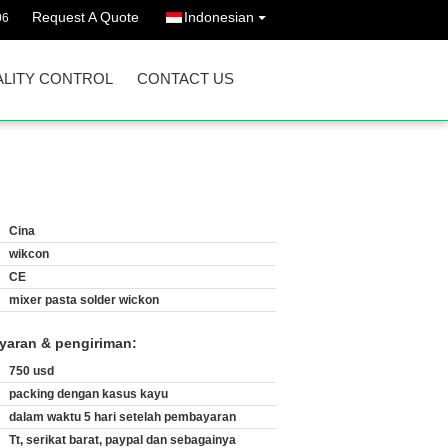
Request A Quote
Indonesian
06
LITY CONTROL
CONTACT US
Cina
wikcon
CE
mixer pasta solder wickon
yaran & pengiriman:
750 usd
packing dengan kasus kayu
dalam waktu 5 hari setelah pembayaran
Tt, serikat barat, paypal dan sebagainya