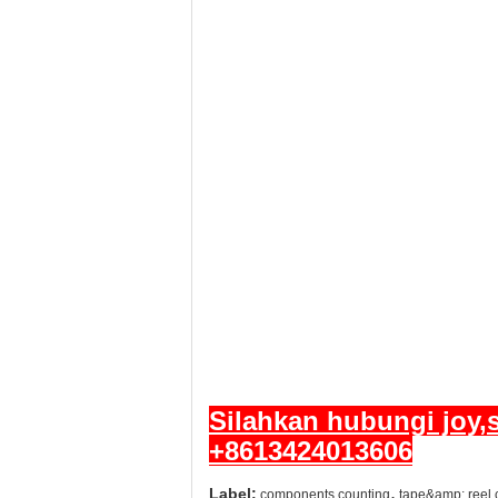
Silahkan hubungi joy
+8613424013606
,
Label:
components counting
tape&amp; reel