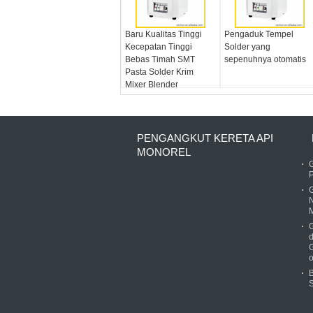
Baru Kualitas Tinggi
Pengaduk Tempel
Kecepatan Tinggi
Solder yang
Bebas Timah SMT
sepenuhnya otomatis
Pasta Solder Krim
Mixer Blender
PENGANGKUT KERETA API
MONOREL
G
M
d
o
B
S