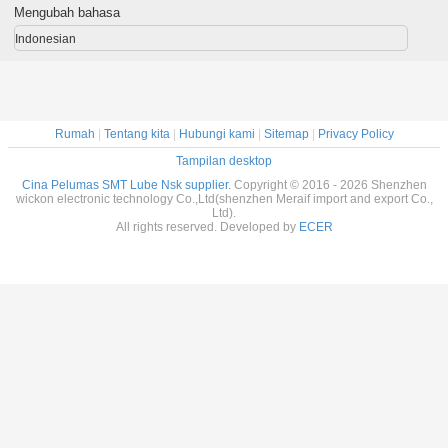
mesin 2
menempatkan
mesi
Mengubah bahasa
mesin
Indonesian
Rumah
|
Tentang kita
|
Hubungi kami
|
Sitemap
|
Privacy Policy
Tampilan desktop
Cina Pelumas SMT Lube Nsk supplier.
Copyright © 2016 - 2026 Shenzhen
wickon electronic technology Co.,Ltd(shenzhen Meraif import and export Co.,
Ltd).
All rights reserved. Developed by
ECER