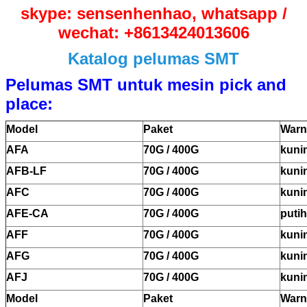
skype: sensenhenhao, whatsapp /
wechat: +8613424013606
Katalog pelumas SMT
Pelumas SMT untuk mesin pick and
place:
Model
Paket
Warn
AFA
70G / 400G
kuni
AFB-LF
70G / 400G
kuni
AFC
70G / 400G
kuni
AFE-CA
70G / 400G
putih
AFF
70G / 400G
kuni
AFG
70G / 400G
kuni
AFJ
70G / 400G
kuni
Model
Paket
Warn