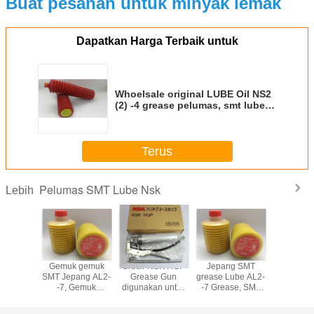
Buat pesanan untuk minyak lemak
Dapatkan Harga Terbaik untuk
Whoelsale original LUBE Oil NS2
(2) -4 grease pelumas, smt lubel
NS (2) -4 grease
Terus
Pelumas SMT Lube Nsk
Lebih
Gemuk gemuk
Grosir NSK HGP
Jepang SMT
Gemuk 
SMT Jepang AL2-
Grease Gun
grease Lube AL2-
SMT Jepa
-7, Gemuk
digunakan untuk
-7 Grease, SMT
-7, G
Pelumas SMT
80g Lever Grease
Lube Grease
Peluma
untuk pembeli
Guns
untuk memilih dan
untuk pe