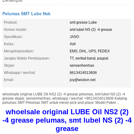
Deskripsi
Pelumas SMT Lube Nsk
Produst:
smt grease Lube
Nomor model:
smt lubel NS (2) -4 grease
Spesifikasi::
JASO
Kelas::
Asli
Mengekspresikan::
EMS, DHL, UPS, FEDEX
Jangka Waktu Pembayaran::
TT, serikat barat, paypal
Skype:
sensenhenhao
Whatsapp / wechat:
8613424013606
Email:
joy@wickon.net
whoelsale original LUBE Oil NS2 (2) -4 grease pelumas, smt lubel NS (2) -4
grease skype: sensenhenhao, whatsapp / wechat: +8613424013606 Katalog
pelumas SMT Pelumas SMT untuk mesin pick and place: Model Paket ...
whoelsale original LUBE Oil NS2 (2)
-4 grease pelumas, smt lubel NS (2) -4
grease