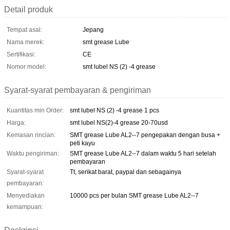
Detail produk
Tempat asal:
Jepang
Nama merek:
smt grease Lube
Sertifikasi:
CE
Nomor model:
smt lubel NS (2) -4 grease
Syarat-syarat pembayaran & pengiriman
Kuantitas min Order:
smt lubel NS (2) -4 grease 1 pcs
Harga:
smt lubel NS(2)-4 grease 20-70usd
Kemasan rincian:
SMT grease Lube AL2--7 pengepakan dengan busa +
peti kayu
Waktu pengiriman:
SMT grease Lube AL2--7 dalam waktu 5 hari setelah
pembayaran
Syarat-syarat
Tt, serikat barat, paypal dan sebagainya
pembayaran:
Menyediakan
10000 pcs per bulan SMT grease Lube AL2--7
kemampuan: