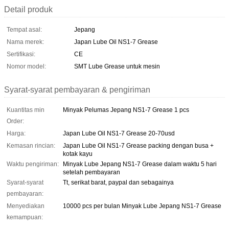
Detail produk
Tempat asal:
Jepang
Nama merek:
Japan Lube Oil NS1-7 Grease
Sertifikasi:
CE
Nomor model:
SMT Lube Grease untuk mesin
Syarat-syarat pembayaran & pengiriman
Kuantitas min
Minyak Pelumas Jepang NS1-7 Grease 1 pcs
Order:
Harga:
Japan Lube Oil NS1-7 Grease 20-70usd
Kemasan rincian:
Japan Lube Oil NS1-7 Grease packing dengan busa +
kotak kayu
Waktu pengiriman:
Minyak Lube Jepang NS1-7 Grease dalam waktu 5 hari
setelah pembayaran
Syarat-syarat
Tt, serikat barat, paypal dan sebagainya
pembayaran:
Menyediakan
10000 pcs per bulan Minyak Lube Jepang NS1-7 Grease
kemampuan: